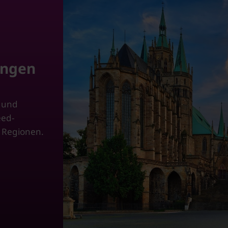
ingen
z und
eed-
 Regionen.