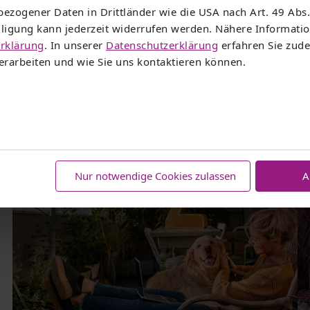
ezogener Daten in Drittländer wie die USA nach Art. 49 Abs.
illigung kann jederzeit widerrufen werden. Nähere Informat
rklärung
. In unserer
Datenschutzerklärung
erfahren Sie zude
sere Kombi-Angebote im Vergle
rarbeiten und wie Sie uns kontaktieren können.
Nur notwendige Cookies zulassen
A