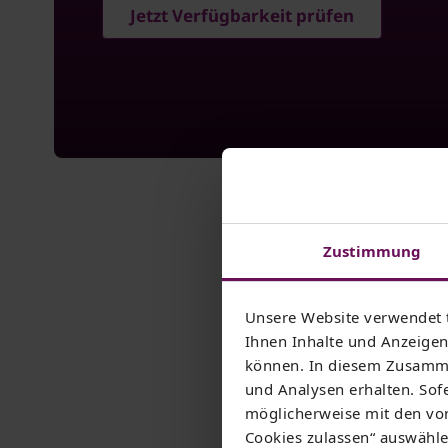
Jetzt Verfügbarkeit prüfen
Zustimmung
Unsere Website verwendet 
Internet-Tarife mit b
Ihnen Inhalte und Anzeigen 
können. In diesem Zusamme
und Analysen erhalten. Sofe
Sie wollen
möglicherweise mit den von
Cookies zulassen“ auswählen