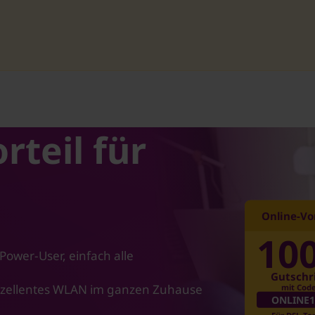
ingen
rteil für
Online-Vor
10
 Power-User, einfach alle
Gutschr
xzellentes WLAN im ganzen Zuhause
mit Cod
ONLINE1