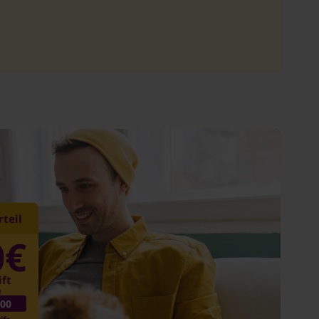
teil
0€
ift
e
00