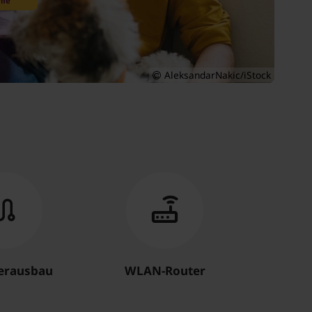
ife
AleksandarNakic/iStock
serausbau
WLAN-Router