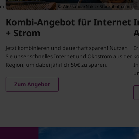
om
AleksandarNakic/iStockphoto.com
Kombi-Angebot für Internet
I
+ Strom
A
Jetzt kombinieren und dauerhaft sparen! Nutzen
Er
Sie unser schnelles Internet und Ökostrom aus der
ko
Region, um dabei jährlich 50€ zu sparen.
In
un
Zum Angebot