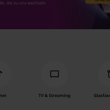
Für DSL-Tar
lle, die zu uns wechseln
net
TV & Streaming
Glasfa