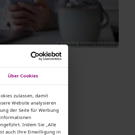
Monkey Business/AdobeStock
n
Über Cookies
okies zulassen, damit
m besten Tarif surfen.
nsere Website analysieren
ung der Seite für Werbung
 Informationen
 anmelden
ngeführt. Indem Sie „Alle
st auch Ihre Einwilligung in