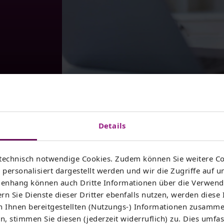
Highspeed-Internet für Thüringe
Details
technisch notwendige Cookies. Zudem können Sie weitere Co
is zu 1.000 Mbit/s. Jetzt Verfügbarkeit prüfen und mit de
personalisiert dargestellt werden und wir die Zugriffe auf u
nhang können auch Dritte Informationen über die Verwend
rn Sie Dienste dieser Dritter ebenfalls nutzen, werden diese
 Ihren Tarif wechseln oder ziehen um?
Im Kundenportal
 Ihnen bereitgestellten (Nutzungs-) Informationen zusamme
, stimmen Sie diesen (jederzeit widerruflich) zu. Dies umfas