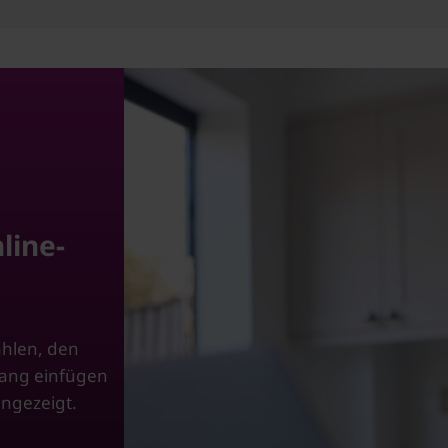
line-
ählen, den
gang einfügen
angezeigt.