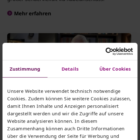
Mehr erfahren
Zustimmung
Details
Über Cookies
Unsere Website verwendet technisch notwendige
Geber86/Getty Images
Cookies. Zudem können Sie weitere Cookies zulassen,
Gera - WG „Neuer Weg“ eG
damit Ihnen Inhalte und Anzeigen personalisiert
dargestellt werden und wir die Zugriffe auf unsere
Website analysieren können. In diesem
Durch die Umstellung auf ein neues TV-Signal
Zusammenhang können auch Dritte Informationen
können alle Mieterinnen und Mieter ab sofort
über die Verwendung der Seite für Werbung und
Kabel-TV, Internet und Telefonie aus Thüringen