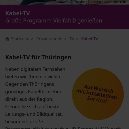
Drobot Dean/stock.adobe.com
Kabel-TV
Große Programm-Vielfalt© genießen.
Startseite
Privatkunden
TV
Kabel-TV
Kabel-TV für Thüringen
Neben digitalem Fernsehen
bieten wir Ihnen in vielen
Gegenden Thüringens
Auf Wunsch
mit Installations-
günstiges Kabelfernsehen
Service!
direkt aus der Region.
Freuen Sie sich auf beste
Leitungs- und Bildqualität,
besonders große
Programmvielfalt sowie viele HD-Sender. Auf Wunsch