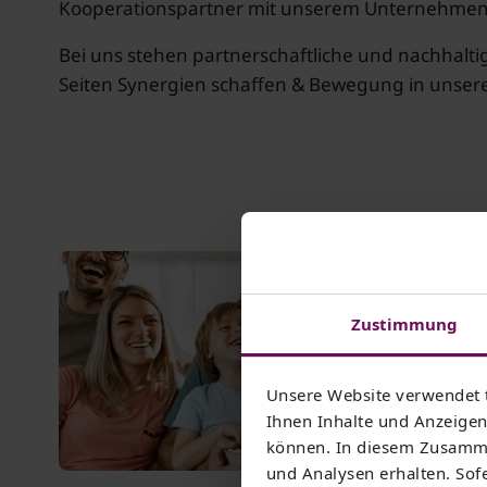
Kooperationspartner mit unserem Unternehmen. 
Bei uns stehen partnerschaftliche und nachhalti
Seiten Synergien schaffen & Bewegung in unser
Zustimmung
Unsere Website verwendet 
Ihnen Inhalte und Anzeigen 
können. In diesem Zusamme
skynesher/iStockphoto.com
und Analysen erhalten. Sofe