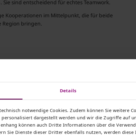
Sie sind entscheidend für echtes Teamwork.
ge Kooperationen im Mittelpunkt, die für beide
e Region bringen.
Details
technisch notwendige Cookies. Zudem können Sie weitere Co
personalisiert dargestellt werden und wir die Zugriffe auf u
nhang können auch Dritte Informationen über die Verwend
© PeopleImages/iStockphoto.com
rn Sie Dienste dieser Dritter ebenfalls nutzen, werden diese