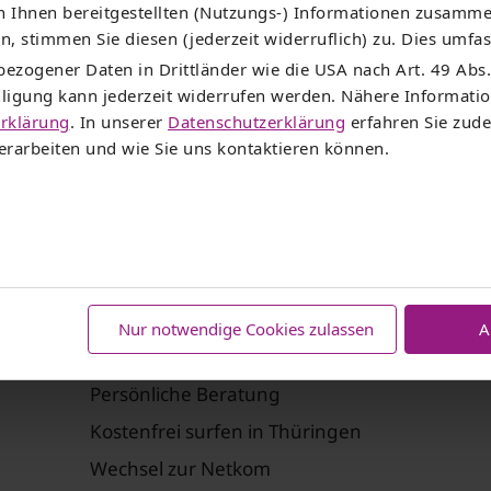
 Ihnen bereitgestellten (Nutzungs-) Informationen zusamme
Vereine
, stimmen Sie diesen (jederzeit widerruflich) zu. Dies umfas
ezogener Daten in Drittländer wie die USA nach Art. 49 Abs.
Egal, ob Freizeitsportler, Vereinsmitglied oder
illigung kann jederzeit widerrufen werden. Nähere Informat
Ehrenamtlicher – hier kann jeder Verein
rklärung
. In unserer
Datenschutzerklärung
erfahren Sie zude
profitieren!
rarbeiten und wie Sie uns kontaktieren können.
Mehr erfahren
Nur notwendige Cookies zulassen
A
Service
Persönliche Beratung
Kostenfrei surfen in Thüringen
Wechsel zur Netkom