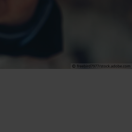
freebird7977/stock.adobe.com