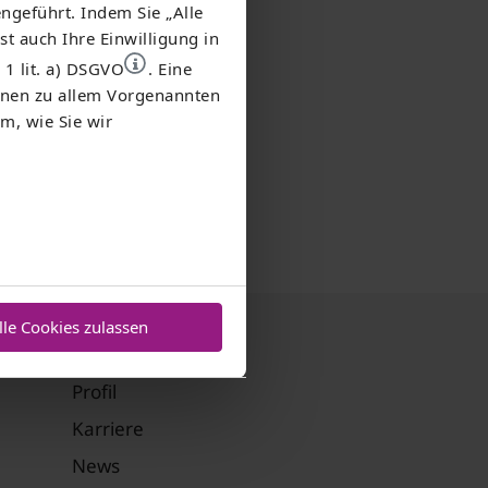
ngeführt. Indem Sie „Alle
st auch Ihre Einwilligung in
 1 lit. a) DSGVO
. Eine
ionen zu allem Vorgenannten
m, wie Sie wir
lle Cookies zulassen
Unternehmen
Profil
Karriere
News