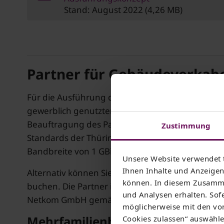
Stand: August 2022 (4,26 MB)
Partner für Gebäudeverkab
Für die Ausführung der Gebäudeverkabelung emp
gewerblich genutzten Gebäude der Einsatz technis
Beauftragung des Partners Ihres Vertrauens voll
Zustimmung
Standards der Thüringer Netkom (Ausführungsko
Bandbreite von 1 GBit/s zu gewährleisten.
Unsere Website verwendet 
Ihnen Inhalte und Anzeigen 
Alternativ können Sie entsprechende Servicepa
können. In diesem Zusamme
buchen. Die Partner installieren die Gebäudeve
und Analysen erhalten. Sofe
Netkom GmbH gemäß Preisliste des jeweiligen P
möglicherweise mit den von
Mehrfamilienhäuser
Cookies zulassen“ auswählen