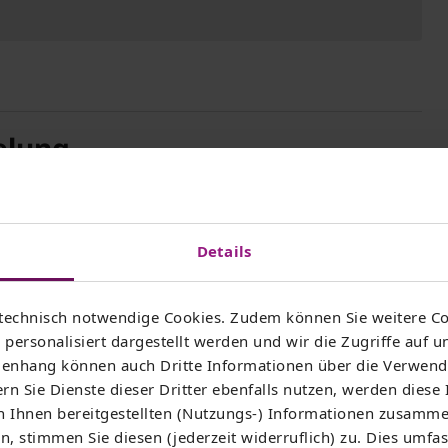
elung
fiehlt sich vor allem bei Mehrfamilienhäusern und
ch versierter Partner. Sie sind bei der Auswahl und
kommen frei. Ihr technischer Partner muss die
Details
nzept) einhalten, um die Übertragung einer
technisch notwendige Cookies. Zudem können Sie weitere Co
personalisiert dargestellt werden und wir die Zugriffe auf u
kete bei Partnern der Thüringer Netkom GmbH
nhang können auch Dritte Informationen über die Verwend
rkabelung nach den Standards der Thüringer
rn Sie Dienste dieser Dritter ebenfalls nutzen, werden diese
artners
 Ihnen bereitgestellten (Nutzungs-) Informationen zusamme
, stimmen Sie diesen (jederzeit widerruflich) zu. Dies umfas