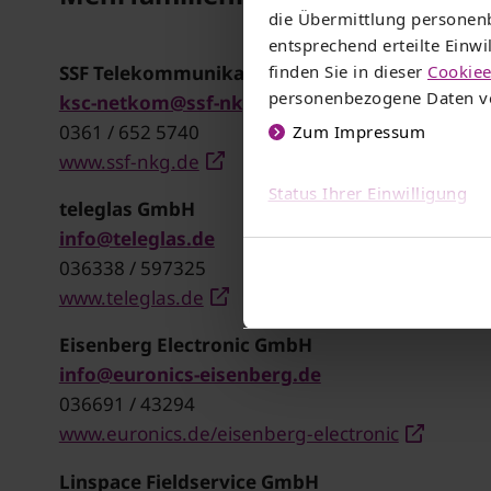
die Übermittlung personenb
entsprechend erteilte Einw
SSF Telekommunikations Management GmbH
finden Sie in dieser
Cookiee
personenbezogene Daten ve
ksc-netkom@ssf-nkg.de
0361 / 652 5740
Zum Impressum
www.ssf-nkg.de
Status Ihrer Einwilligung
teleglas GmbH
info@teleglas.de
036338 / 597325
www.teleglas.de
Eisenberg Electronic GmbH
info@euronics-eisenberg.de
036691 / 43294
www.euronics.de/eisenberg-electronic
Linspace Fieldservice GmbH