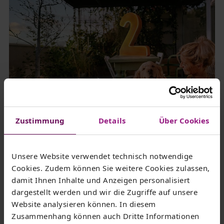
Zustimmung
Details
Über Cookies
AleksandarNakic/iStockphoto.com
Kombi-Angebot für Internet + Strom
Unsere Website verwendet technisch notwendige
Jetzt kombinieren und dauerhaft sparen! Nutzen Sie
Cookies. Zudem können Sie weitere Cookies zulassen,
unser schnelles Internet und Ökostrom aus der
damit Ihnen Inhalte und Anzeigen personalisiert
Region, um dabei jährlich 50€ zu sparen.
dargestellt werden und wir die Zugriffe auf unsere
Website analysieren können. In diesem
Zusammenhang können auch Dritte Informationen
Zum Angebot