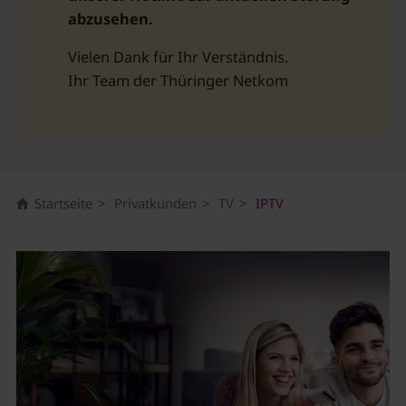
abzusehen.
Vielen Dank für Ihr Verständnis.
Ihr Team der Thüringer Netkom
IPTV – schneller Fernsehen übers Int
Startseite
Privatkunden
TV
IPTV