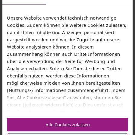
Unsere Website verwendet technisch notwendige
Cookies. Zudem können Sie weitere Cookies zulassen,
damit Ihnen Inhalte und Anzeigen personalisiert
dargestellt werden und wir die Zugriffe auf unsere
Website analysieren können. In diesem
Netkom
Zusammenhang können auch Dritte Informationen
über die Verwendung der Seite für Werbung und
Presse
Analysen erhalten. Sofern Sie Dienste dieser Dritter
ebenfalls nutzen, werden diese Informationen
Mit den Pressemitteilungen der Thüringer Netkom
möglicherweise mit den von Ihnen bereitgestellten
sind Sie immer aktuell informiert.
(Nutzungs-) Informationen zusammengeführt. Indem
Sie „Alle Cookies zulassen“ auswählen, stimmen Sie
Mehr erfahren
diesen (jederzeit widerruflich) zu. Dies umfasst auch
Ihre Einwilligung in die Übermittlung
personenbezogener Daten in Drittländer wie die USA
Alle Cookies zulassen
nach Art. 49 Abs. 1 lit. a) DSGVO
. Eine
entsprechend erteilte Einwilligung kann jederzeit