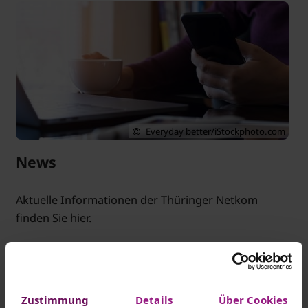
Everyday better/iStockphoto.com
News
Aktuelle Informationen der Thüringer Netkom
finden Sie hier.
Mehr erfahren
Zustimmung
Details
Über Cookies