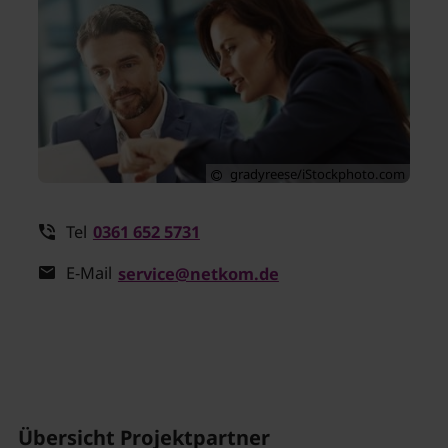
gradyreese/iStockphoto.com
Tel
0361 652 5731
E-Mail
service
@netkom.de
Übersicht Projektpartner