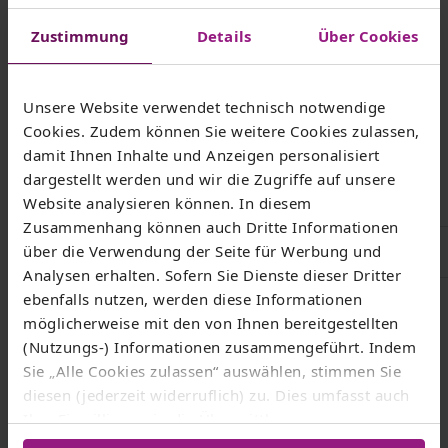
Glasfaserausbau - Ausführungskonzept
Zustimmung
Details
Über Cookies
Stand: August 2022 (4,26 MB)
Unsere Website verwendet technisch notwendige
Cookies. Zudem können Sie weitere Cookies zulassen,
damit Ihnen Inhalte und Anzeigen personalisiert
Häufig gefragt
dargestellt werden und wir die Zugriffe auf unsere
Website analysieren können. In diesem
Zusammenhang können auch Dritte Informationen
Filtern nach
über die Verwendung der Seite für Werbung und
Analysen erhalten. Sofern Sie Dienste dieser Dritter
Breitbandausbau
ebenfalls nutzen, werden diese Informationen
möglicherweise mit den von Ihnen bereitgestellten
(Nutzungs-) Informationen zusammengeführt. Indem
Sie „Alle Cookies zulassen“ auswählen, stimmen Sie
Wie sind die Zuständigkeiten bei einem
diesen (jederzeit widerruflich) zu. Dies umfasst auch
Partnerprojekt verteilt?
Ihre Einwilligung in die Übermittlung
personenbezogener Daten in Drittländer wie die USA