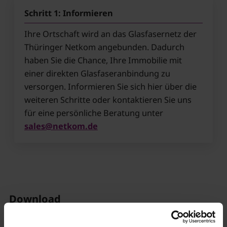
Schritt 1: Informieren
Ihre Ortschaft wird an das Glasfasernetz der
Thüringer Netkom angebunden. Dadurch
haben Sie die Chance, Ihre Immobilie mit
einer direkten Glasfaseranbindung zu
versorgen. Informieren Sie sich hier über die
weiteren Schritte oder kontaktieren Sie uns
für eine persönliche Beratung unter
sales@netkom.de
Download
Errichtung der Gebäudeverkabelung im