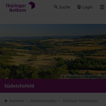
Suche
Login
alexbuess/stock.adobe.com
Südeichsfeld
Startseite
Glasfaserausbau
Glasfaser-Netzausbau