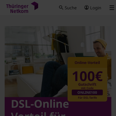
Suche
Login
DSL-Online Vorteil für Thür
Online-Vorteil
100€
Gutschrift
mit Code
ONLINE100
AleksandarNakic/iStock
Für DSL-Tarife
DSL-Online