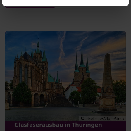
Zum Angebot
Vorgenannten finden Sie in dieser
Cookieerklärung
. In
unserer
Datenschutzerklärung
erfahren Sie zudem,
wie Sie wir personenbezogene Daten verarbeiten und
wie Sie uns kontaktieren können.
Zum Impressum
Status Ihrer Einwilligung
pixelliebe/AdobeStock
Glasfaserausbau in Thüringen