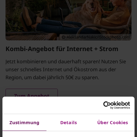
AleksandarNakic/iStockphoto.com
Kombi-Angebot für Internet + Strom
Jetzt kombinieren und dauerhaft sparen! Nutzen Sie
unser schnelles Internet und Ökostrom aus der
Region, um dabei jährlich 50€ zu sparen.
Zum Angebot
Zustimmung
Details
Über Cookies