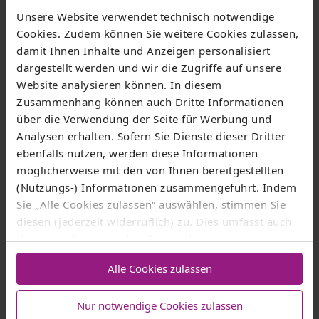
Unsere Website verwendet technisch notwendige
Cookies. Zudem können Sie weitere Cookies zulassen,
damit Ihnen Inhalte und Anzeigen personalisiert
dargestellt werden und wir die Zugriffe auf unsere
Website analysieren können. In diesem
Zusammenhang können auch Dritte Informationen
über die Verwendung der Seite für Werbung und
Analysen erhalten. Sofern Sie Dienste dieser Dritter
ivanko80/AdobeStock
ebenfalls nutzen, werden diese Informationen
möglicherweise mit den von Ihnen bereitgestellten
Internet-TV in HD-Qualität: Ab 5,95€ im
(Nutzungs-) Informationen zusammengeführt. Indem
Monat
Sie „Alle Cookies zulassen“ auswählen, stimmen Sie
Erleben Sie die große Sendervielfalt und das
diesen (jederzeit widerruflich) zu. Dies umfasst auch
Ihre Einwilligung in die Übermittlung
komplette Free-TV in HD-Qualität über unser Internet.
personenbezogener Daten in Drittländer wie die USA
Ob zu Hause oder unterwegs, nutzen Sie unser
Alle Cookies zulassen
nach Art. 49 Abs. 1 lit. a) DSGVO
. Eine
Entertainment-Angebot.
entsprechend erteilte Einwilligung kann jederzeit
Nur notwendige Cookies zulassen
widerrufen werden. Nähere Informationen zu allem