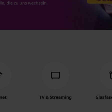
Für DSL-Tar
lle, die zu uns wechseln
net
TV & Streaming
Glasfa