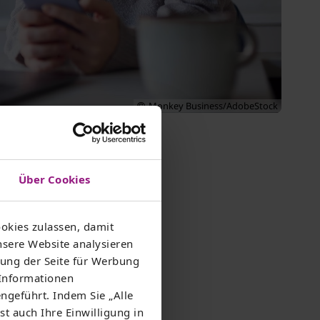
Monkey Business/AdobeStock
n
Über Cookies
okies zulassen, damit
m besten Tarif surfen.
nsere Website analysieren
ung der Seite für Werbung
 Informationen
 anmelden
ngeführt. Indem Sie „Alle
st auch Ihre Einwilligung in