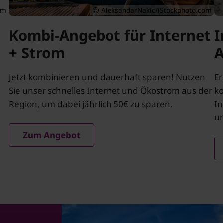
om
AleksandarNakic/iStockphoto.com
Kombi-Angebot für Internet
I
+ Strom
A
Jetzt kombinieren und dauerhaft sparen! Nutzen
Er
Sie unser schnelles Internet und Ökostrom aus der
ko
Region, um dabei jährlich 50€ zu sparen.
In
un
Zum Angebot