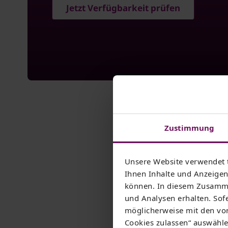
Jetzt Verfügbarkeit prüfen
Zustimmung
Unsere Website verwendet 
Internet-Tarife mit b
Ihnen Inhalte und Anzeigen 
können. In diesem Zusamme
und Analysen erhalten. Sofe
Sie wollen
möglicherweise mit den von
Cookies zulassen“ auswählen