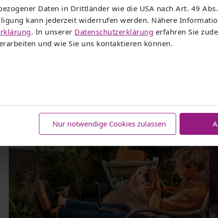
ezogener Daten in Drittländer wie die USA nach Art. 49 Abs.
illigung kann jederzeit widerrufen werden. Nähere Informat
rklärung
. In unserer
Datenschutzerklärung
erfahren Sie zude
sere Kombi-Angebote im Vergle
rarbeiten und wie Sie uns kontaktieren können.
Nur notwendige Cookies zulassen
A