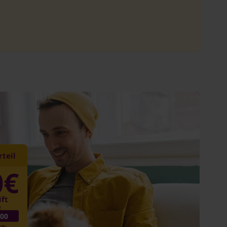
teil
0€
ift
e
00