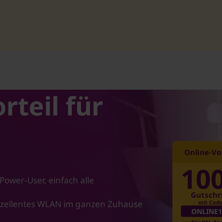
ingen
rteil für
Online-Vor
10
 Power-User, einfach alle
Gutschr
xzellentes WLAN im ganzen Zuhause
mit Cod
ONLINE1