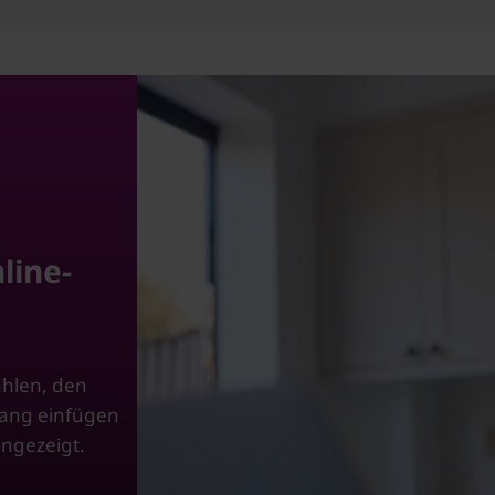
line-
ählen, den
gang einfügen
angezeigt.