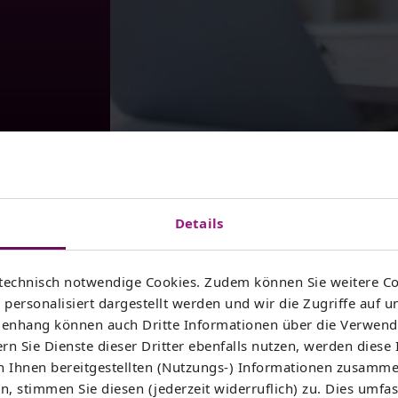
Highspeed-Internet für Thüringe
Details
technisch notwendige Cookies. Zudem können Sie weitere Co
is zu 1.000 Mbit/s. Jetzt Verfügbarkeit prüfen und mit de
personalisiert dargestellt werden und wir die Zugriffe auf u
nhang können auch Dritte Informationen über die Verwend
rn Sie Dienste dieser Dritter ebenfalls nutzen, werden diese
 Ihren Tarif wechseln oder ziehen um?
Im Kundenportal
 Ihnen bereitgestellten (Nutzungs-) Informationen zusamme
, stimmen Sie diesen (jederzeit widerruflich) zu. Dies umfas