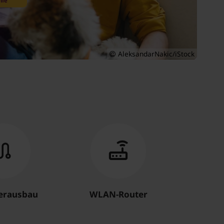
ife
AleksandarNakic/iStock
serausbau
WLAN-Router