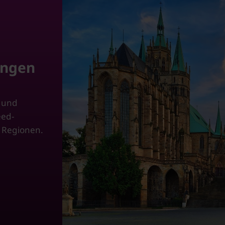
ingen
z und
eed-
 Regionen.